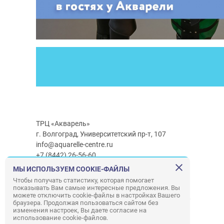
ТРЦ «Акварель»
г. Волгоград, Университетский пр-т, 107
info@aquarelle-centre.ru
+7 (8442) 26-56-60
МЫ ИСПОЛЬЗУЕМ COOKIE-ФАЙЛЫ
Часы работы ТРЦ:
с 10:00 до 22:00
Чтобы получать статистику, которая помогает
показывать Вам самые интересные предложения. Вы
Часы работы г/м Ашан:
с 08:00 до 23:00
можете отключить cookie-файлы в настройках Вашего
Часы работы
г/м
Лемана ПРО
:
с 08:00 до 22:00
браузера. Продолжая пользоваться сайтом без
изменения настроек, Вы даете согласие на
использование cookie-файлов.
Правила посещения ТРЦ «Акварель»