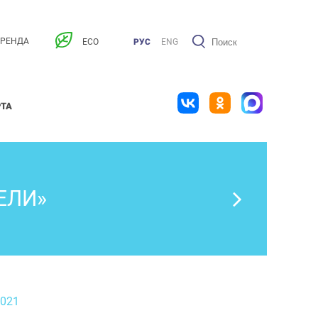
АРЕНДА
ECO
РУС
ENG
РТА
ЕЛИ»
2021