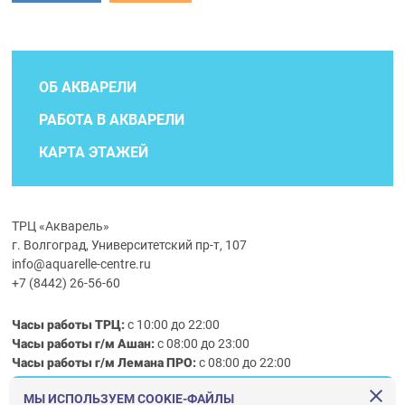
ОБ АКВАРЕЛИ
РАБОТА В АКВАРЕЛИ
КАРТА ЭТАЖЕЙ
ТРЦ «Акварель»
г. Волгоград, Университетский пр-т, 107
info@aquarelle-centre.ru
+7 (8442) 26-56-60
Часы работы ТРЦ:
с 10:00 до 22:00
Часы работы г/м Ашан:
с 08:00 до 23:00
Часы работы
г/м
Лемана ПРО
:
с 08:00 до 22:00
МЫ ИСПОЛЬЗУЕМ COOKIE-ФАЙЛЫ
Правила посещения ТРЦ «Акварель»