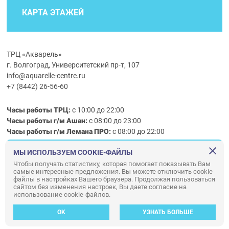
КАРТА ЭТАЖЕЙ
ТРЦ «Акварель»
г. Волгоград, Университетский пр-т, 107
info@aquarelle-centre.ru
+7 (8442) 26-56-60
Часы работы ТРЦ:
с 10:00 до 22:00
Часы работы г/м Ашан:
с 08:00 до 23:00
Часы работы
г/м
Лемана ПРО
:
с 08:00 до 22:00
МЫ ИСПОЛЬЗУЕМ COOKIE-ФАЙЛЫ
Правила посещения ТРЦ «Акварель»
Чтобы получать статистику, которая помогает показывать Вам
самые интересные предложения. Вы можете отключить cookie-
ООО «АКВАРЕЛЬ»
файлы в настройках Вашего браузера. Продолжая пользоваться
© ООО «Акварель» 2010–2026. All right reserved.
сайтом без изменения настроек, Вы даете согласие на
использование cookie-файлов.
Дизайн концепция сайта —
Адаптивный дизайн и программирование —
34
ВЕБ
OK
УЗНАТЬ БОЛЬШЕ