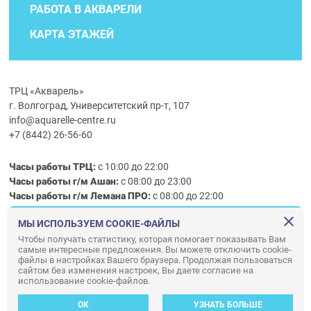
РАБОТА В АКВАРЕЛИ
КАРТА ЭТАЖЕЙ
ТРЦ «Акварель»
г. Волгоград, Университетский пр-т, 107
info@aquarelle-centre.ru
+7 (8442) 26-56-60
Часы работы ТРЦ:
с 10:00 до 22:00
Часы работы г/м Ашан:
с 08:00 до 23:00
Часы работы
г/м
Лемана ПРО
:
с 08:00 до 22:00
МЫ ИСПОЛЬЗУЕМ COOKIE-ФАЙЛЫ
Правила посещения ТРЦ «Акварель»
Чтобы получать статистику, которая помогает показывать Вам
самые интересные предложения. Вы можете отключить cookie-
ООО «АКВАРЕЛЬ»
файлы в настройках Вашего браузера. Продолжая пользоваться
сайтом без изменения настроек, Вы даете согласие на
© ООО «Акварель» 2010–2026. All right reserved.
использование cookie-файлов.
Дизайн концепция сайта —
Адаптивный дизайн и программирование —
34
ВЕБ
OK
УЗНАТЬ БОЛЬШЕ