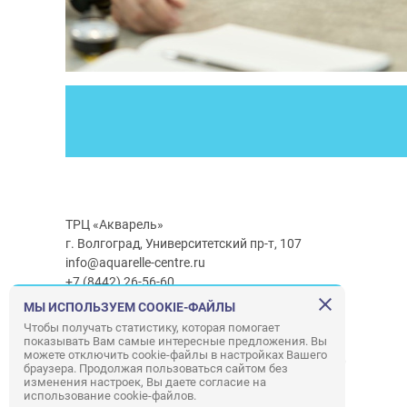
ТРЦ «Акварель»
г. Волгоград, Университетский пр-т, 107
info@aquarelle-centre.ru
+7 (8442) 26-56-60
МЫ ИСПОЛЬЗУЕМ COOKIE-ФАЙЛЫ
Часы работы ТРЦ:
с 10:00 до 22:00
Чтобы получать статистику, которая помогает
показывать Вам самые интересные предложения. Вы
Часы работы г/м Ашан:
с 08:00 до 23:00
можете отключить cookie-файлы в настройках Вашего
Часы работы
г/м
Лемана ПРО
:
с 08:00 до 22:00
браузера. Продолжая пользоваться сайтом без
изменения настроек, Вы даете согласие на
использование cookie-файлов.
Правила посещения ТРЦ «Акварель»