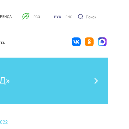
АРЕНДА
ECO
РУС
ENG
РТА
Д»
2022