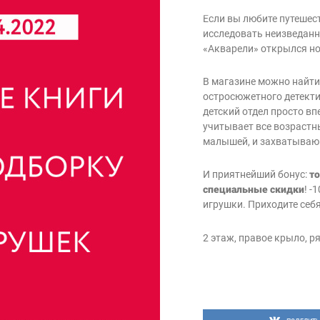
Если вы любите путешес
исследовать неизведанны
«Акварели» открылся н
В магазине можно найти
остросюжетного детекти
детский отдел просто в
учитывает все возрастны
малышей, и захватываю
И приятнейший бонус:
то
специальные скидки
! -
игрушки. Приходите себ
2 этаж, правое крыло, ряд