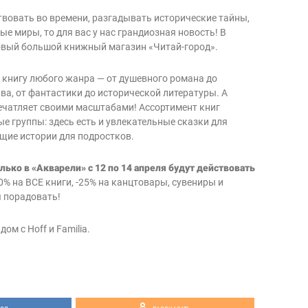
твовать во времени, разгадывать исторические тайны,
е миры, то для вас у нас грандиозная новость! В
овый большой книжный магазин «Читай-город».
 книгу любого жанра — от душевного романа до
ва, от фантастики до исторической литературы. А
печатляет своими масштабами! Ассортимент книг
е группы: здесь есть и увлекательные сказки для
щие истории для подростков.
лько в «Акварели» с 12 по 14 апреля будут действовать
10% на ВСЕ книги, -25% на канцтовары, сувениры и
я порадовать!
ом с Hoff и Familia.