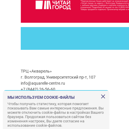
ТРЦ «Акварель»
г. Волгоград, Университетский пр-т, 107
info@aquarelle-centre.ru
+7 (8442) 26-56-60
МЫ ИСПОЛЬЗУЕМ COOKIE-ФАЙЛЫ
Часы работы ТРЦ:
с 10:00 до 22:00
Чтобы получать статистику, которая помогает
показывать Вам самые интересные предложения. Вы
Часы работы г/м Ашан:
с 08:00 до 23:00
можете отключить cookie-файлы в настройках Вашего
Часы работы
г/м
Лемана ПРО
:
с 08:00 до 22:00
браузера. Продолжая пользоваться сайтом без
изменения настроек, Вы даете согласие на
использование cookie-файлов.
Правила посещения ТРЦ «Акварель»