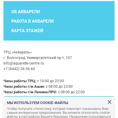
ОБ АКВАРЕЛИ
РАБОТА В АКВАРЕЛИ
КАРТА ЭТАЖЕЙ
ТРЦ «Акварель»
г. Волгоград, Университетский пр-т, 107
info@aquarelle-centre.ru
+7 (8442) 26-56-60
Часы работы ТРЦ:
с 10:00 до 22:00
Часы работы г/м Ашан:
с 08:00 до 23:00
Часы работы
г/м
Лемана ПРО
:
с 08:00 до 22:00
МЫ ИСПОЛЬЗУЕМ COOKIE-ФАЙЛЫ
Правила посещения ТРЦ «Акварель»
Чтобы получать статистику, которая помогает показывать Вам
самые интересные предложения. Вы можете отключить cookie-
ООО «АКВАРЕЛЬ»
файлы в настройках Вашего браузера. Продолжая пользоваться