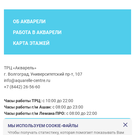
ОБ АКВАРЕЛИ
РАБОТА В АКВАРЕЛИ
КАРТА ЭТАЖЕЙ
ТРЦ «Акварель»
г. Волгоград, Университетский пр-т, 107
info@aquarelle-centre.ru
+7 (8442) 26-56-60
Часы работы ТРЦ:
с 10:00 до 22:00
Часы работы г/м Ашан:
с 08:00 до 23:00
Часы работы
г/м
Лемана ПРО
:
с 08:00 до 22:00
МЫ ИСПОЛЬЗУЕМ COOKIE-ФАЙЛЫ
Правила посещения ТРЦ «Акварель»
Чтобы получать статистику, которая помогает показывать Вам