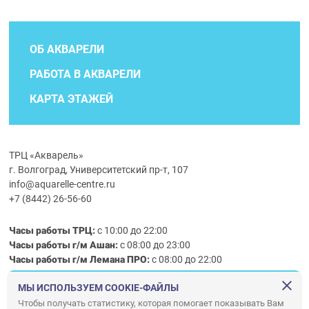
ОБ АКВАРЕЛИ
РАБОТА В АКВАРЕЛИ
КАРТА ЭТАЖЕЙ
ТРЦ «Акварель»
г. Волгоград, Университетский пр-т, 107
info@aquarelle-centre.ru
+7 (8442) 26-56-60
Часы работы ТРЦ:
с 10:00 до 22:00
Часы работы г/м Ашан:
с 08:00 до 23:00
Часы работы
г/м
Лемана ПРО
:
с 08:00 до 22:00
МЫ ИСПОЛЬЗУЕМ COOKIE-ФАЙЛЫ
Правила посещения ТРЦ «Акварель»
Чтобы получать статистику, которая помогает показывать Вам