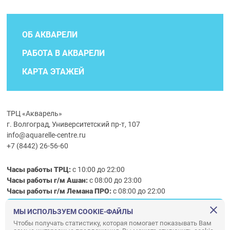
ОБ АКВАРЕЛИ
РАБОТА В АКВАРЕЛИ
КАРТА ЭТАЖЕЙ
ТРЦ «Акварель»
г. Волгоград, Университетский пр-т, 107
info@aquarelle-centre.ru
+7 (8442) 26-56-60
Часы работы ТРЦ:
с 10:00 до 22:00
Часы работы г/м Ашан:
с 08:00 до 23:00
Часы работы
г/м
Лемана ПРО
:
с 08:00 до 22:00
МЫ ИСПОЛЬЗУЕМ COOKIE-ФАЙЛЫ
Правила посещения ТРЦ «Акварель»
Чтобы получать статистику, которая помогает показывать Вам