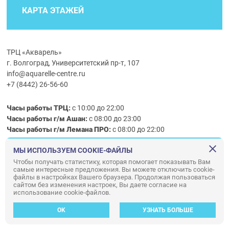
КАРТА ЭТАЖЕЙ
ТРЦ «Акварель»
г. Волгоград, Университетский пр-т, 107
info@aquarelle-centre.ru
+7 (8442) 26-56-60
Часы работы ТРЦ:
с 10:00 до 22:00
Часы работы г/м Ашан:
с 08:00 до 23:00
Часы работы
г/м
Лемана ПРО
:
с 08:00 до 22:00
МЫ ИСПОЛЬЗУЕМ COOKIE-ФАЙЛЫ
Правила посещения ТРЦ «Акварель»
Чтобы получать статистику, которая помогает показывать Вам
самые интересные предложения. Вы можете отключить cookie-
ООО «АКВАРЕЛЬ»
файлы в настройках Вашего браузера. Продолжая пользоваться
© ООО «Акварель» 2010–2026. All right reserved.
сайтом без изменения настроек, Вы даете согласие на
использование cookie-файлов.
Дизайн концепция сайта —
Адаптивный дизайн и программирование —
34
ВЕБ
OK
УЗНАТЬ БОЛЬШЕ