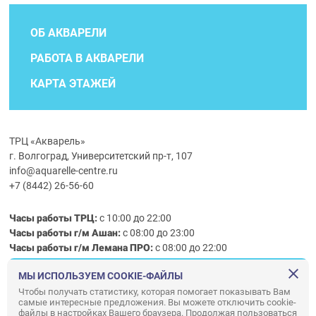
ОБ АКВАРЕЛИ
РАБОТА В АКВАРЕЛИ
КАРТА ЭТАЖЕЙ
ТРЦ «Акварель»
г. Волгоград, Университетский пр-т, 107
info@aquarelle-centre.ru
+7 (8442) 26-56-60
Часы работы ТРЦ:
с 10:00 до 22:00
Часы работы г/м Ашан:
с 08:00 до 23:00
Часы работы
г/м
Лемана ПРО
:
с 08:00 до 22:00
МЫ ИСПОЛЬЗУЕМ COOKIE-ФАЙЛЫ
Правила посещения ТРЦ «Акварель»
Чтобы получать статистику, которая помогает показывать Вам
самые интересные предложения. Вы можете отключить cookie-
ООО «АКВАРЕЛЬ»
файлы в настройках Вашего браузера. Продолжая пользоваться