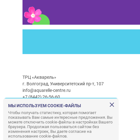
ТРЦ «Акварель»
г. Волгоград, Университетский пр-т, 107
info@aquarelle-centre.ru
+7 (8442) 26-56-60
МЫ ИСПОЛЬЗУЕМ COOKIE-ФАЙЛЫ
Часы работы ТРЦ:
с 10:00 до 22:00
Чтобы получать статистику, которая помогает
показывать Вам самые интересные предложения. Вы
Часы работы г/м Ашан:
с 08:00 до 23:00
можете отключить cookie-файлы в настройках Вашего
Часы работы
г/м
Лемана ПРО
:
с 08:00 до 22:00
браузера. Продолжая пользоваться сайтом без
изменения настроек, Вы даете согласие на
использование cookie-файлов.
Правила посещения ТРЦ «Акварель»