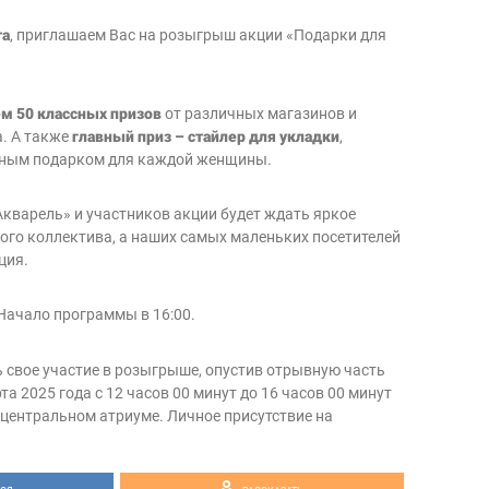
та
, приглашаем Вас на розыгрыш акции «Подарки для
м 50 классных призов
от различных магазинов и
а. А также
главный приз – стайлер для укладки
,
сным подарком для каждой женщины.
Акварель» и участников акции будет ждать яркое
го коллектива, а наших самых маленьких посетителей
ция.
 Начало программы в 16:00.
ь свое участие в розыгрыше, опустив отрывную часть
та 2025 года с 12 часов 00 минут до 16 часов 00 минут
 центральном атриуме. Личное присутствие на
!
участия в розыгрыше можно ознакомиться в