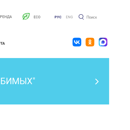
АРЕНДА
ECO
РУС
ENG
РТА
ЮБИМЫХ"