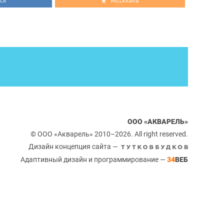
СЯ
РАССКАЗАТЬ
 стать обладателем одного из призов и получить яркие
арта в ТРЦ «Акварель»
!
е, 3 этаж!
ООО «АКВАРЕЛЬ»
© ООО «Акварель» 2010–2026. All right reserved.
Дизайн концепция сайта —
Адаптивный дизайн и программирование —
34
ВЕБ