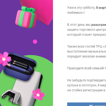
Уже в эту субботу,
8
мар
любимых»!
В этот день мы
разыграе
нашего торгового центр
который станет прекра
Также всех гостей ТРЦ «
выступление музыкально
порадует веселая анима
Приходите всей семьей!
Не забудьте подтвердит
купона в лототрон, 8 мар
на стойке регистрации в
розыгрыше обязательно
Подробнее с условиями 
Положении об акции.