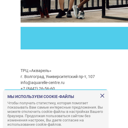
ТРЦ «Акварель»
г. Волгоград, Университетский пр-т, 107
info@aquarelle-centre.ru
+7 (8442) 26-56-60
МЫ ИСПОЛЬЗУЕМ COOKIE-ФАЙЛЫ
Часы работы ТРЦ:
с 10:00 до 22:00
Чтобы получать статистику, которая помогает
показывать Вам самые интересные предложения. Вы
Часы работы г/м Ашан:
с 08:00 до 23:00
можете отключить cookie-файлы в настройках Вашего
Часы работы
г/м
Лемана ПРО
:
с 08:00 до 22:00
браузера. Продолжая пользоваться сайтом без
изменения настроек, Вы даете согласие на
использование cookie-файлов.
Правила посещения ТРЦ «Акварель»