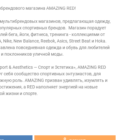
ибрендового магазина AMAZING RED!
 мультибрендовых магазинов, предлагающая одежду,
популярных спортивных брендов. Магазин порадует
ей бега, йоги, фитнеса, тренинга - коллекциями от
Nike, New Balance, Reebok, Asics, Street Beat и Hoka.
тавлена повседневная одежда и обувь для любителей
 и поклонников уличной моды.
port & Aesthetics — Спорт и Эстетика», AMAZING RED
уг себя сообщество спортивных энтузиастов, для
ажную роль. AMAZING призван удивлять, изумлять и
остижения, а RED наполняет энергией на новые
й жизни и спорте.