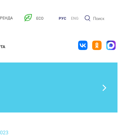
АРЕНДА
ECO
РУС
ENG
РТА
2023