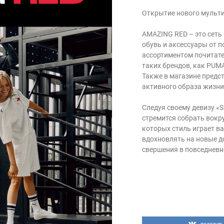
Открытие нового мульт
AMAZING RED – это сеть
обувь и аксессуары от 
ассортиментом почитател
таких брендов, как PUMA, 
Также в магазине предс
активного образа жизни
Следуя своему девизу «S
стремится собрать вокр
которых стиль играет в
вдохновлять на новые д
свершения в повседневно