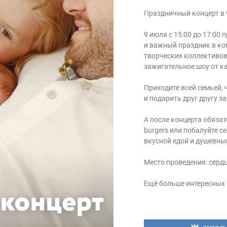
Праздничный концерт в 
9 июля с 15:00 до 17:0
и важный праздник в ко
творческих коллективов
зажигательное шоу от ка
Приходите всей семьей,
и подарить друг другу з
А после концерта обязат
burgers или побалуйте с
вкусной едой и душевны
Место проведения: серд
Ещё больше интересных