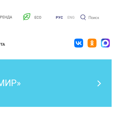
АРЕНДА
ECO
РУС
ENG
РТА
МИР»