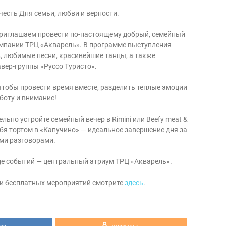
честь Дня семьи, любви и верности.
0 приглашаем провести по-настоящему добрый, семейный
мпании ТРЦ «Акварель». В программе выступления
, любимые песни, красивейшие танцы, а также
вер-группы «Руссо Туристо».
 чтобы провести время вместе, разделить теплые эмоции
аботу и внимание!
ельно устройте семейный вечер в Rimini или Beefy meat &
ебя тортом в «Капучино» — идеальное завершение дня за
ми разговорами.
це событий — центральный атриум ТРЦ «Акварель».
 и бесплатных мероприятий смотрите
здесь
.