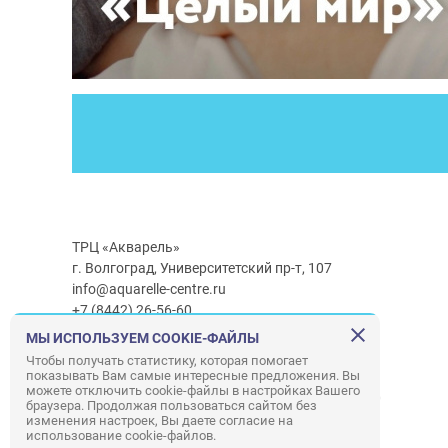
ТРЦ «Акварель»
г. Волгоград, Университетский пр-т, 107
info@aquarelle-centre.ru
+7 (8442) 26-56-60
МЫ ИСПОЛЬЗУЕМ COOKIE-ФАЙЛЫ
Часы работы ТРЦ:
с 10:00 до 22:00
Чтобы получать статистику, которая помогает
показывать Вам самые интересные предложения. Вы
Часы работы г/м Ашан:
с 08:00 до 23:00
можете отключить cookie-файлы в настройках Вашего
Часы работы
г/м
Лемана ПРО
:
с 08:00 до 22:00
браузера. Продолжая пользоваться сайтом без
изменения настроек, Вы даете согласие на
использование cookie-файлов.
Правила посещения ТРЦ «Акварель»