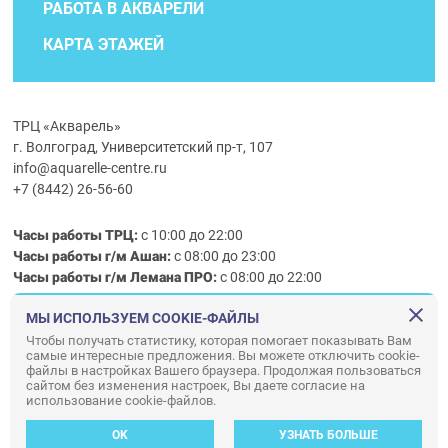
РАБОТА В АКВАРЕЛИ
КАРТА ЭТАЖЕЙ
ТРЦ «Акварель»
г. Волгоград, Университетский пр-т, 107
info@aquarelle-centre.ru
+7 (8442) 26-56-60
Часы работы ТРЦ:
с 10:00 до 22:00
Часы работы г/м Ашан:
с 08:00 до 23:00
Часы работы
г/м
Лемана ПРО
:
с 08:00 до 22:00
МЫ ИСПОЛЬЗУЕМ COOKIE-ФАЙЛЫ
Правила посещения ТРЦ «Акварель»
Чтобы получать статистику, которая помогает показывать Вам
самые интересные предложения. Вы можете отключить cookie-
ООО «АКВАРЕЛЬ»
файлы в настройках Вашего браузера. Продолжая пользоваться
© ООО «Акварель» 2010–2026. All right reserved.
сайтом без изменения настроек, Вы даете согласие на
использование cookie-файлов.
Дизайн концепция сайта —
Адаптивный дизайн и программирование —
34
ВЕБ
OK
УЗНАТЬ БОЛЬШЕ