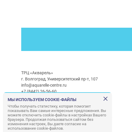
ТРЦ «Акварель»
г. Волгоград, Университетский пр-т, 107
info@aquarelle-centre.ru
+7 (8442) 26-56-60
МЫ ИСПОЛЬЗУЕМ COOKIE-ФАЙЛЫ
Часы работы ТРЦ:
с 10:00 до 22:00
Чтобы получать статистику, которая помогает
показывать Вам самые интересные предложения. Вы
Часы работы г/м Ашан:
с 08:00 до 23:00
можете отключить cookie-файлы в настройках Вашего
Часы работы
г/м
Лемана ПРО
:
с 08:00 до 22:00
браузера. Продолжая пользоваться сайтом без
изменения настроек, Вы даете согласие на
использование cookie-файлов.
Правила посещения ТРЦ «Акварель»