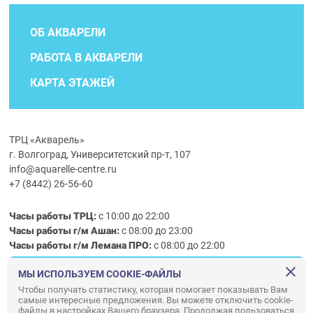
ОБ АКВАРЕЛИ
РАБОТА В АКВАРЕЛИ
КАРТА ЭТАЖЕЙ
ТРЦ «Акварель»
г. Волгоград, Университетский пр-т, 107
info@aquarelle-centre.ru
+7 (8442) 26-56-60
Часы работы ТРЦ:
с 10:00 до 22:00
Часы работы г/м Ашан:
с 08:00 до 23:00
Часы работы
г/м
Лемана ПРО
:
с 08:00 до 22:00
МЫ ИСПОЛЬЗУЕМ COOKIE-ФАЙЛЫ
Правила посещения ТРЦ «Акварель»
Чтобы получать статистику, которая помогает показывать Вам
самые интересные предложения. Вы можете отключить cookie-
ООО «АКВАРЕЛЬ»
файлы в настройках Вашего браузера. Продолжая пользоваться