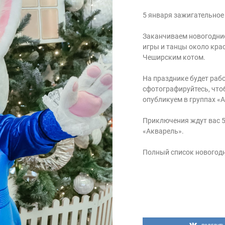
5 января зажигательное
Заканчиваем новогодние
игры и танцы около кра
Чеширским котом.
На празднике будет раб
сфотографируйтесь, что
опубликуем в группах «А
Приключения ждут вас 5
«Акварель».
Полный список новогод