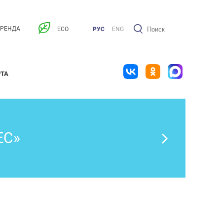
АРЕНДА
ECO
РУС
ENG
РТА
ЕС»