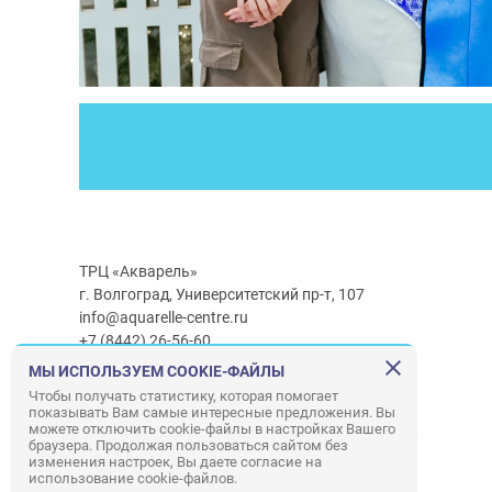
ТРЦ «Акварель»
г. Волгоград, Университетский пр-т, 107
info@aquarelle-centre.ru
+7 (8442) 26-56-60
МЫ ИСПОЛЬЗУЕМ COOKIE-ФАЙЛЫ
Часы работы ТРЦ:
с 10:00 до 22:00
Чтобы получать статистику, которая помогает
показывать Вам самые интересные предложения. Вы
Часы работы г/м Ашан:
с 08:00 до 23:00
можете отключить cookie-файлы в настройках Вашего
Часы работы
г/м
Лемана ПРО
:
с 08:00 до 22:00
браузера. Продолжая пользоваться сайтом без
изменения настроек, Вы даете согласие на
использование cookie-файлов.
Правила посещения ТРЦ «Акварель»