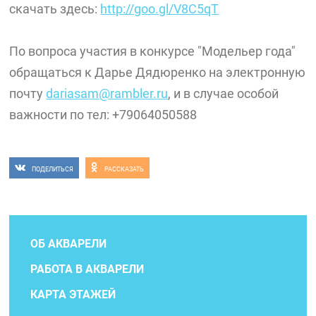
скачать здесь:
http://goo.gl/V8C5qT
По вопроса участия в конкурсе "Модельер года"
обращаться к Дарье Дядюренко на электронную
почту
dariasam@rambler.ru
, и в случае особой
важности по тел: +79064050588
ПОДЕЛИТЬСЯ
РАССКАЗАТЬ
ОБ АКВАРЕЛИ
РАБОТА В АКВАРЕЛИ
КАРТА ЭТАЖЕЙ