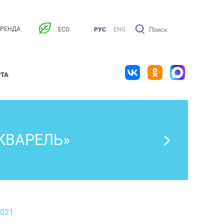
АРЕНДА
ECO
РУС
ENG
РТА
КВАРЕЛЬ»
2021