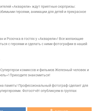
ителей «Акварели» ждут приятные сюрпризы:
юбимыми героями, анимации для детей и прекрасное
ан и Розочка в гостях у «Акварели»! Все желающие
ться с героями и сделать с ними фотографии в нашей
)
! Супергерои комиксов и фильмов Железный человек и
рель»! Приходите знакомиться!
х на память! Профессиональный фотограф сделает для
супергероями. Фотоотчёт опубликуем в группах