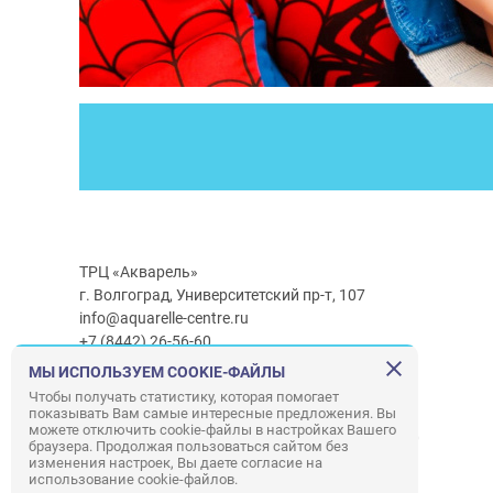
ТРЦ «Акварель»
г. Волгоград, Университетский пр-т, 107
info@aquarelle-centre.ru
+7 (8442) 26-56-60
МЫ ИСПОЛЬЗУЕМ COOKIE-ФАЙЛЫ
Часы работы ТРЦ:
с 10:00 до 22:00
Чтобы получать статистику, которая помогает
показывать Вам самые интересные предложения. Вы
Часы работы г/м Ашан:
с 08:00 до 23:00
можете отключить cookie-файлы в настройках Вашего
Часы работы
г/м
Лемана ПРО
:
с 08:00 до 22:00
браузера. Продолжая пользоваться сайтом без
изменения настроек, Вы даете согласие на
использование cookie-файлов.
Правила посещения ТРЦ «Акварель»