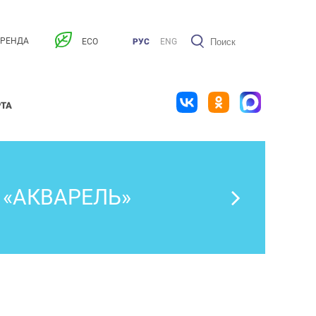
АРЕНДА
ECO
РУС
ENG
РТА
 «АКВАРЕЛЬ»