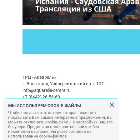
ТРЦ «Акварель»
г. Волгоград, Университетский пр-т, 107
info@aquarelle-centre.ru
+7 (8442) 26-56-60
МЫ ИСПОЛЬЗУЕМ COOKIE-ФАЙЛЫ
Часы работы ТРЦ:
с 10:00 до 22:00
Чтобы получать статистику, которая помогает
показывать Вам самые интересные предложения. Вы
Часы работы г/м Ашан:
с 08:00 до 23:00
можете отключить cookie-файлы в настройках Вашего
Часы работы
г/м
Лемана ПРО
:
с 08:00 до 22:00
браузера. Продолжая пользоваться сайтом без
изменения настроек, Вы даете согласие на
использование cookie-файлов.
Правила посещения ТРЦ «Акварель»