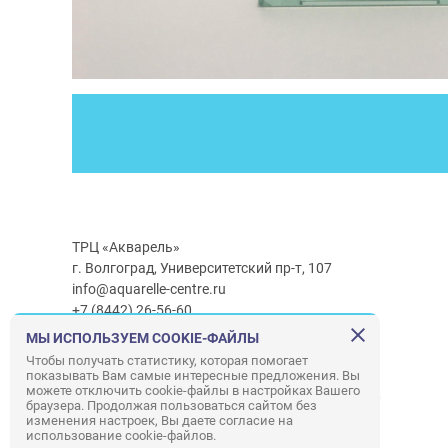
ТРЦ «Акварель»
г. Волгоград, Университетский пр-т, 107
info@aquarelle-centre.ru
+7 (8442) 26-56-60
МЫ ИСПОЛЬЗУЕМ COOKIE-ФАЙЛЫ
Часы работы ТРЦ:
с 10:00 до 22:00
Чтобы получать статистику, которая помогает
показывать Вам самые интересные предложения. Вы
Часы работы г/м Ашан:
с 08:00 до 23:00
можете отключить cookie-файлы в настройках Вашего
Часы работы
г/м
Лемана ПРО
:
с 08:00 до 22:00
браузера. Продолжая пользоваться сайтом без
изменения настроек, Вы даете согласие на
использование cookie-файлов.
Правила посещения ТРЦ «Акварель»