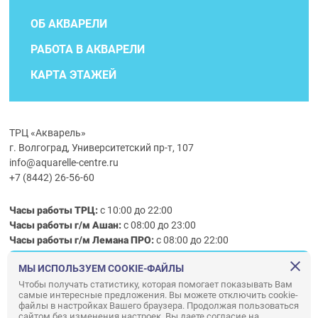
ОБ АКВАРЕЛИ
РАБОТА В АКВАРЕЛИ
КАРТА ЭТАЖЕЙ
ТРЦ «Акварель»
г. Волгоград, Университетский пр-т, 107
info@aquarelle-centre.ru
+7 (8442) 26-56-60
Часы работы ТРЦ:
с 10:00 до 22:00
Часы работы г/м Ашан:
с 08:00 до 23:00
Часы работы
г/м
Лемана ПРО
:
с 08:00 до 22:00
МЫ ИСПОЛЬЗУЕМ COOKIE-ФАЙЛЫ
Правила посещения ТРЦ «Акварель»
Чтобы получать статистику, которая помогает показывать Вам
самые интересные предложения. Вы можете отключить cookie-
ООО «АКВАРЕЛЬ»
файлы в настройках Вашего браузера. Продолжая пользоваться
сайтом без изменения настроек, Вы даете согласие на
© ООО «Акварель» 2010–2026. All right reserved.