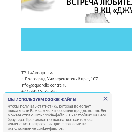
ТРЦ «Акварель»
г. Волгоград, Университетский пр-т, 107
info@aquarelle-centre.ru
+7 (8442) 26-56-60
МЫ ИСПОЛЬЗУЕМ COOKIE-ФАЙЛЫ
Часы работы ТРЦ:
с 10:00 до 22:00
Чтобы получать статистику, которая помогает
показывать Вам самые интересные предложения. Вы
Часы работы г/м Ашан:
с 08:00 до 23:00
можете отключить cookie-файлы в настройках Вашего
Часы работы
г/м
Лемана ПРО
:
с 08:00 до 22:00
браузера. Продолжая пользоваться сайтом без
изменения настроек, Вы даете согласие на
использование cookie-файлов.
Правила посещения ТРЦ «Акварель»