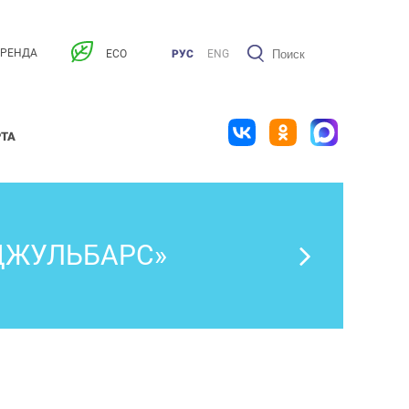
АРЕНДА
ECO
РУС
ENG
РТА
«ДЖУЛЬБАРС»