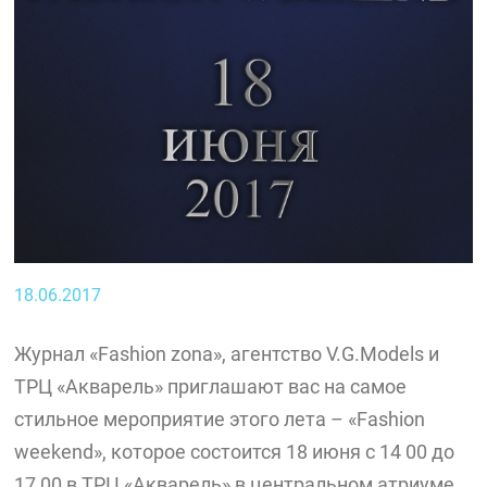
18.06.2017
Журнал «Fashion zona», агентство V.G.Models и
ТРЦ «Акварель» приглашают вас на самое
стильное мероприятие этого лета – «Fashion
weekend», которое состоится 18 июня с 14 00 до
17 00 в ТРЦ «Акварель» в центральном атриуме.