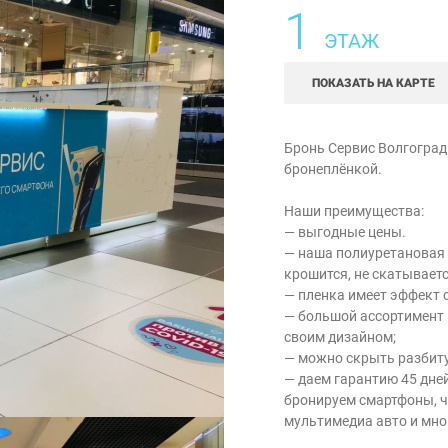
1
ЭТАЖ
ПОКАЗАТЬ НА КАРТЕ
Бронь Сервис Волгогра
бронеплёнкой.
Наши преимущества:
— выгодные цены.
— наша полиуретановая 
крошится, не скатываетс
— пленка имеет эффект 
— большой ассортимент 
своим дизайном;
— можно скрыть разбит
— даем гарантию 45 дней
бронируем смартфоны, ч
мультимедиа авто и мног