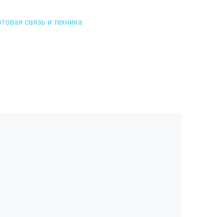
ь Сервис» расположен:
азина ZENDEN;
отовая связь и техника
зона АШАН, напротив ADAMAS.