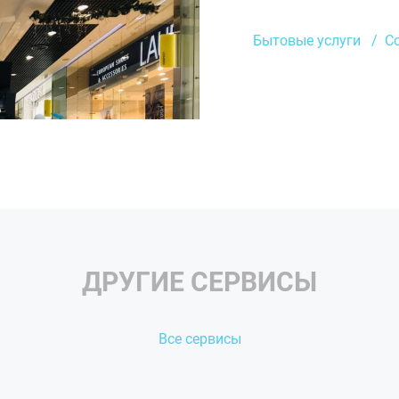
В ТРЦ «Акварель» «Брон
— 1 этаж, напротив маг
Бытовые услуги
С
— 1 этаж, прикассовая 
ДРУГИЕ СЕРВИСЫ
Все сервисы