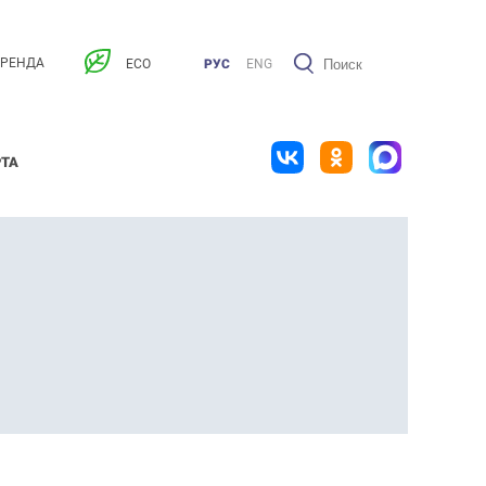
АРЕНДА
ECO
РУС
ENG
РТА