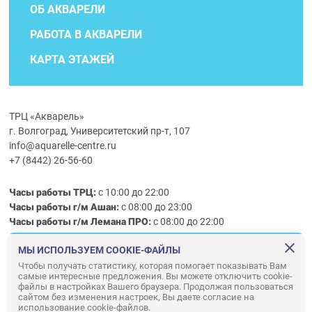
ОБ АКВАРЕЛИ
РАБОТА В АКВАРЕЛИ
КАРТА ЭТАЖЕЙ
ТРЦ «Акварель»
г. Волгоград, Университетский пр-т, 107
info@aquarelle-centre.ru
+7 (8442) 26-56-60
Часы работы ТРЦ:
с 10:00 до 22:00
Часы работы г/м Ашан:
с 08:00 до 23:00
Часы работы
г/м
Лемана ПРО
:
с 08:00 до 22:00
МЫ ИСПОЛЬЗУЕМ COOKIE-ФАЙЛЫ
Правила посещения ТРЦ «Акварель»
Чтобы получать статистику, которая помогает показывать Вам
самые интересные предложения. Вы можете отключить cookie-
ООО «АКВАРЕЛЬ»
файлы в настройках Вашего браузера. Продолжая пользоваться
© ООО «Акварель» 2010–2026. All right reserved.
сайтом без изменения настроек, Вы даете согласие на
использование cookie-файлов.
Дизайн концепция сайта —