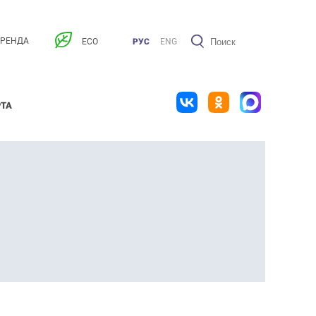
АРЕНДА
ECO
РУС
ENG
РТА