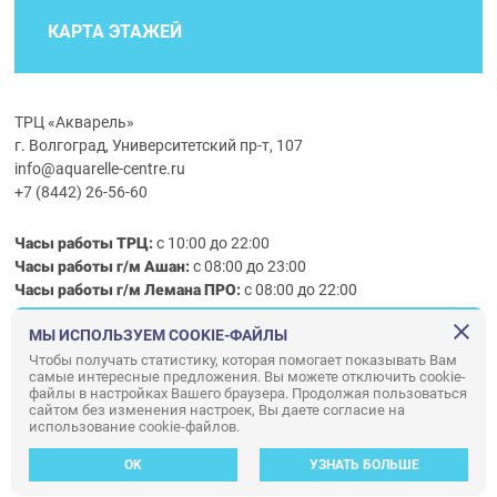
КАРТА ЭТАЖЕЙ
ТРЦ «Акварель»
г. Волгоград, Университетский пр-т, 107
info@aquarelle-centre.ru
+7 (8442) 26-56-60
Часы работы ТРЦ:
с 10:00 до 22:00
Часы работы г/м Ашан:
с 08:00 до 23:00
Часы работы
г/м
Лемана ПРО
:
с 08:00 до 22:00
МЫ ИСПОЛЬЗУЕМ COOKIE-ФАЙЛЫ
Правила посещения ТРЦ «Акварель»
Чтобы получать статистику, которая помогает показывать Вам
самые интересные предложения. Вы можете отключить cookie-
ООО «АКВАРЕЛЬ»
файлы в настройках Вашего браузера. Продолжая пользоваться
© ООО «Акварель» 2010–2026. All right reserved.
сайтом без изменения настроек, Вы даете согласие на
использование cookie-файлов.
Дизайн концепция сайта —
Адаптивный дизайн и программирование —
34
ВЕБ
OK
УЗНАТЬ БОЛЬШЕ