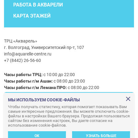
РАБОТА В АКВАРЕЛИ
КАРТА ЭТАЖЕЙ
ТРЦ «Акварель»
г. Волгоград, Университетский пр-т, 107
info@aquarelle-centre.ru
+7 (8442) 26-56-60
Часы работы ТРЦ:
с 10:00 до 22:00
Часы работы г/м Ашан:
с 08:00 до 23:00
Часы работы
г/м
Лемана ПРО
:
с 08:00 до 22:00
МЫ ИСПОЛЬЗУЕМ COOKIE-ФАЙЛЫ
Правила посещения ТРЦ «Акварель»
Чтобы получать статистику, которая помогает показывать Вам
самые интересные предложения. Вы можете отключить cookie-
ООО «АКВАРЕЛЬ»
файлы в настройках Вашего браузера. Продолжая пользоваться
сайтом без изменения настроек, Вы даете согласие на
© ООО «Акварель» 2010–2026. All right reserved.
использование cookie-файлов.
Дизайн концепция сайта —
Адаптивный дизайн и программирование —
34
ВЕБ
OK
УЗНАТЬ БОЛЬШЕ