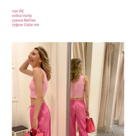
топ RE
юбка Incity
сумка Befree
туфли Color me