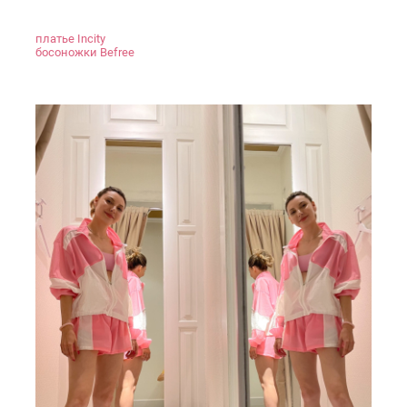
платье Incity
босоножки Befree