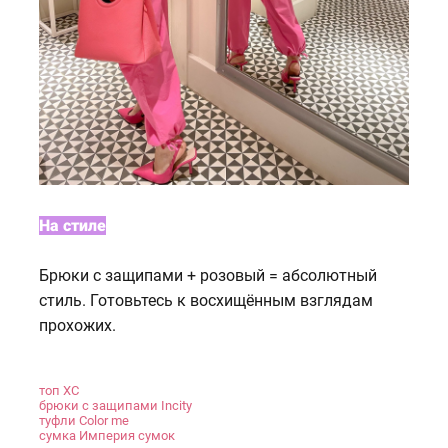
На стиле
Брюки с защипами + розовый = абсолютный
стиль. Готовьтесь к восхищённым взглядам
прохожих.
топ XC
брюки с защипами Incity
туфли Color me
сумка Империя сумок