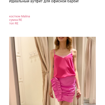
Идеальный аутфит для офисной барби!
костюм Malina
сумка RE
топ RE