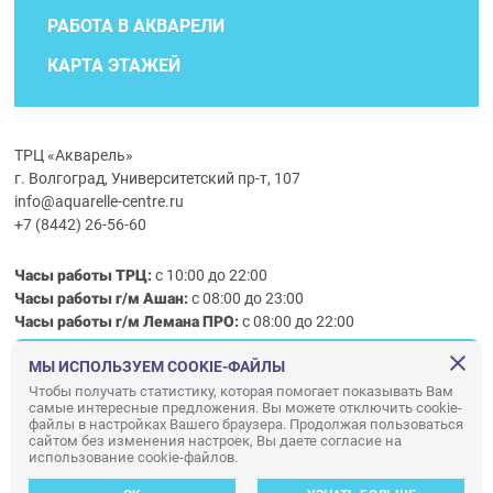
РАБОТА В АКВАРЕЛИ
КАРТА ЭТАЖЕЙ
ТРЦ «Акварель»
г. Волгоград, Университетский пр-т, 107
info@aquarelle-centre.ru
+7 (8442) 26-56-60
Часы работы ТРЦ:
с 10:00 до 22:00
Часы работы г/м Ашан:
с 08:00 до 23:00
Часы работы
г/м
Лемана ПРО
:
с 08:00 до 22:00
МЫ ИСПОЛЬЗУЕМ COOKIE-ФАЙЛЫ
Правила посещения ТРЦ «Акварель»
Чтобы получать статистику, которая помогает показывать Вам
самые интересные предложения. Вы можете отключить cookie-
ООО «АКВАРЕЛЬ»
файлы в настройках Вашего браузера. Продолжая пользоваться
© ООО «Акварель» 2010–2026. All right reserved.
сайтом без изменения настроек, Вы даете согласие на
использование cookie-файлов.
Дизайн концепция сайта —
Адаптивный дизайн и программирование —
34
ВЕБ