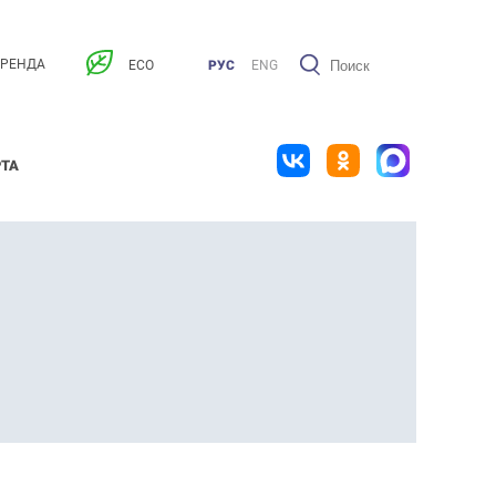
АРЕНДА
ECO
РУС
ENG
РТА