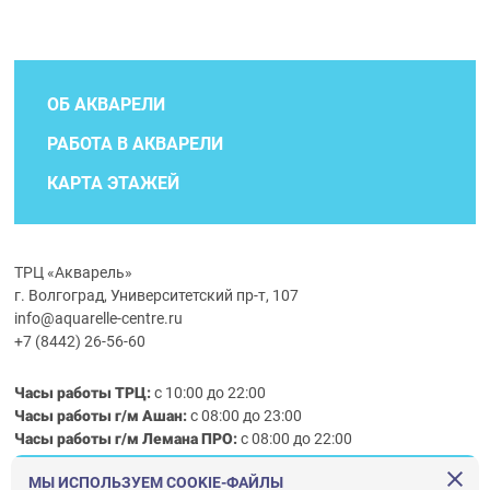
ОБ АКВАРЕЛИ
РАБОТА В АКВАРЕЛИ
КАРТА ЭТАЖЕЙ
ТРЦ «Акварель»
г. Волгоград, Университетский пр-т, 107
info@aquarelle-centre.ru
+7 (8442) 26-56-60
Часы работы ТРЦ:
с 10:00 до 22:00
Часы работы г/м Ашан:
с 08:00 до 23:00
Часы работы
г/м
Лемана ПРО
:
с 08:00 до 22:00
МЫ ИСПОЛЬЗУЕМ COOKIE-ФАЙЛЫ
Правила посещения ТРЦ «Акварель»