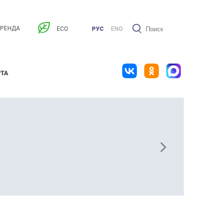
АРЕНДА
ECO
РУС
ENG
РТА