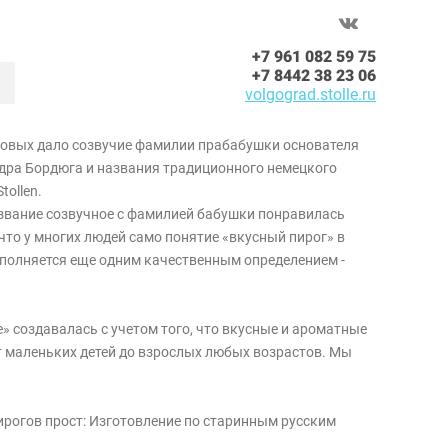
+7 961 082 59 75
+7 8442 38 23 06
volgograd.stolle.ru
говых дало созвучие фамилии прабабушки основателя
дра Бордюга и названия традиционного немецкого
tollen.
звание созвучное с фамилией бабушки понравилась
 что у многих людей само понятие «вкусный пирог» в
полняется еще одним качественным определением -
» создавалась с учетом того, что вкусные и ароматные
от маленьких детей до взрослых любых возрастов. Мы
ирогов прост: Изготовление по старинным русским