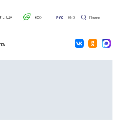
АРЕНДА
ECO
РУС
ENG
РТА