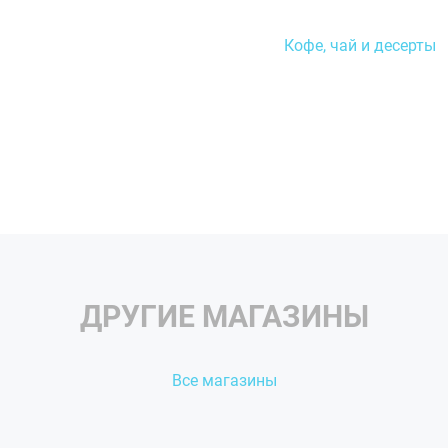
Приготовлены и выпече
руками
Кофе, чай и десерты
Пироги от «Штолле», дей
Мы всегда рады вам, на
ДРУГИЕ МАГАЗИНЫ
Все магазины