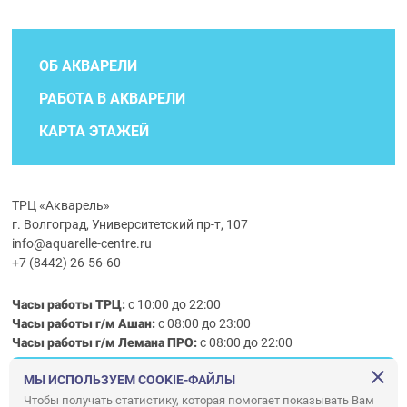
ОБ АКВАРЕЛИ
РАБОТА В АКВАРЕЛИ
КАРТА ЭТАЖЕЙ
ТРЦ «Акварель»
г. Волгоград, Университетский пр-т, 107
info@aquarelle-centre.ru
+7 (8442) 26-56-60
Часы работы ТРЦ:
с 10:00 до 22:00
Часы работы г/м Ашан:
с 08:00 до 23:00
Часы работы
г/м
Лемана ПРО
:
с 08:00 до 22:00
МЫ ИСПОЛЬЗУЕМ COOKIE-ФАЙЛЫ
Правила посещения ТРЦ «Акварель»
Чтобы получать статистику, которая помогает показывать Вам