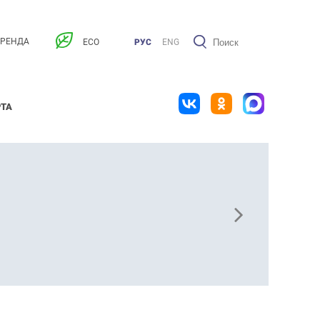
АРЕНДА
ECO
РУС
ENG
РТА