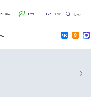
АРЕНДА
ECO
РУС
ENG
РТА