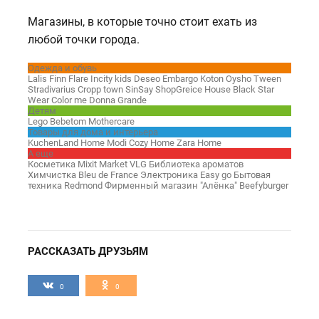
Магазины, в которые точно стоит ехать из
любой точки города.
Одежда и обувь
Lalis
Finn Flare
Incity kids
Deseo
Embargo
Koton
Oysho
Tween
Stradivarius
Cropp town
SinSay
ShopGreice
House
Black Star
Wear
Color me
Donna Grande
Детям
Lego
Bebetom
Mothercare
Товары для дома и интерьера
KuchenLand Home
Modi
Cozy Home
Zara Home
А еще
Косметика Mixit
Market VLG
Библиотека ароматов
Химчистка Bleu de France
Электроника Easy go
Бытовая
техника Redmond
Фирменный магазин "Алёнка"
Beefyburger
РАССКАЗАТЬ ДРУЗЬЯМ
0
0