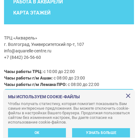
РАБОТА В АКВАРЕЛИ
КАРТА ЭТАЖЕЙ
ТРЦ «Акварель»
г. Волгоград, Университетский пр-т, 107
info@aquarelle-centre.ru
+7 (8442) 26-56-60
Часы работы ТРЦ:
с 10:00 до 22:00
Часы работы г/м Ашан:
с 08:00 до 23:00
Часы работы
г/м
Лемана ПРО
:
с 08:00 до 22:00
МЫ ИСПОЛЬЗУЕМ COOKIE-ФАЙЛЫ
Правила посещения ТРЦ «Акварель»
Чтобы получать статистику, которая помогает показывать Вам
самые интересные предложения. Вы можете отключить cookie-
ООО «АКВАРЕЛЬ»
файлы в настройках Вашего браузера. Продолжая пользоваться
сайтом без изменения настроек, Вы даете согласие на
© ООО «Акварель» 2010–2026. All right reserved.
использование cookie-файлов.
Дизайн концепция сайта —
Адаптивный дизайн и программирование —
34
ВЕБ
OK
УЗНАТЬ БОЛЬШЕ