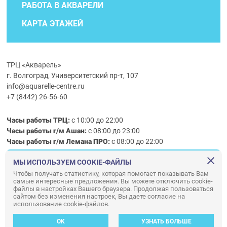
РАБОТА В АКВАРЕЛИ
КАРТА ЭТАЖЕЙ
ТРЦ «Акварель»
г. Волгоград, Университетский пр-т, 107
info@aquarelle-centre.ru
+7 (8442) 26-56-60
Часы работы ТРЦ:
с 10:00 до 22:00
Часы работы г/м Ашан:
с 08:00 до 23:00
Часы работы
г/м
Лемана ПРО
:
с 08:00 до 22:00
МЫ ИСПОЛЬЗУЕМ COOKIE-ФАЙЛЫ
Правила посещения ТРЦ «Акварель»
Чтобы получать статистику, которая помогает показывать Вам
самые интересные предложения. Вы можете отключить cookie-
ООО «АКВАРЕЛЬ»
файлы в настройках Вашего браузера. Продолжая пользоваться
© ООО «Акварель» 2010–2026. All right reserved.
сайтом без изменения настроек, Вы даете согласие на
использование cookie-файлов.
Дизайн концепция сайта —
Адаптивный дизайн и программирование —
34
ВЕБ
OK
УЗНАТЬ БОЛЬШЕ