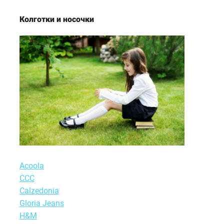
Колготки и носочки
Acoola
ССС
Calzedonia
Gloria Jeans
H&M