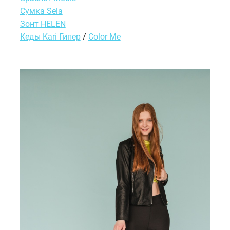
Сумка Sela
Зонт HELEN
Кеды Kari Гипер
/
Color Me