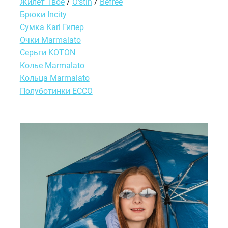
Жилет Твоё
/
O'stin
/
Befree
Брюки Incity
Сумка Kari Гипер
Очки Marmalato
Серьги KOTON
Колье Marmalato
Кольца Marmalato
Полуботинки ECCO