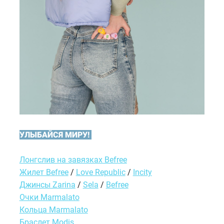
УЛЫБАЙСЯ МИРУ!
Лонгслив на завязках Befree
Жилет Befree
/
Love Republic
/
Incity
Джинсы Zarina
/
Sela
/
Befree
Очки Marmalato
Кольца Marmalato
Браслет Modis