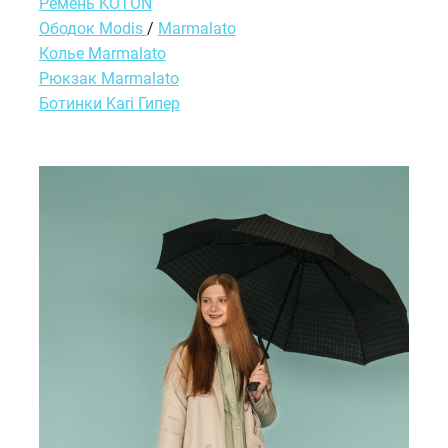
Ремень KOTON
Ободок Modis
/
Marmalato
Колье Marmalato
Рюкзак Marmalato
Ботинки Kari Гипер