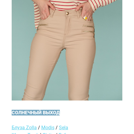
СОЛНЕЧНЫЙ ВЫХОД
Блуза Zolla
/
Modis
/
Sela