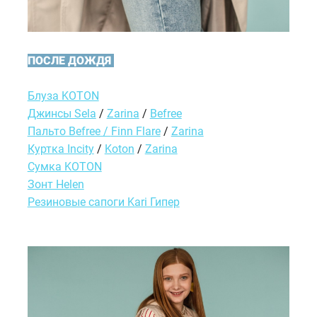
ПОСЛЕ ДОЖДЯ
Блуза KOTON
Джинсы Sela
/
Zarina
/
Befree
Пальто Befree /
Finn Flare
/
Zarina
Куртка Incity
/
Koton
/
Zarina
Сумка KOTON
Зонт Helen
Резиновые сапоги Kari Гипер