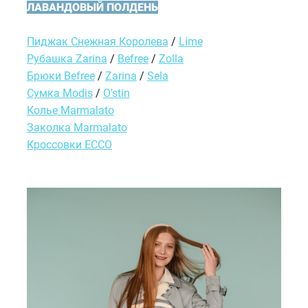
ЛАВАНДОВЫЙ ПОЛДЕНЬ
Пиджак Снежная Королева
/
Lime
Рубашка Zarina
/
Befree
/
Zolla
Брюки Befree
/
Zarina
/
Sela
Сумка Modis
/
O'stin
Колье Marmalato
Заколка Marmalato
Кроссовки ECCO