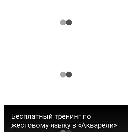
ТРЦ "Акварель" г. Волгоград присвоен
рейтинг "Платина"
Экология
Конкурс «Модель года» 2024
Участвуй в конкурсе и стань знаменитым!
Мода
Бесплатный тренинг по
жестовому языку в «Акварели»