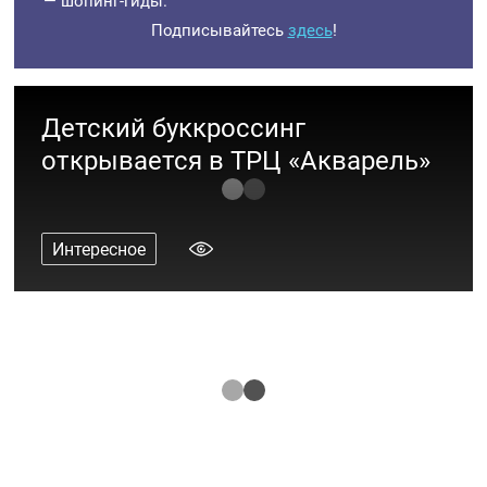
— шопинг-гиды.
Подписывайтесь
здесь
!
Детский буккроссинг
открывается в ТРЦ «Акварель»
Интересное
Итоги конкурса рисунков
«Космонавтики»!
Интересное