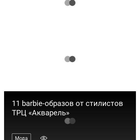
Подборка классных образов для школьников
Мода
Шопинг-шпаргалка к 1 сентября
Рассказываем, где купить всё самое
необходимое
Интересное
11 barbie-образов от стилистов
ТРЦ «Акварель»
Мода