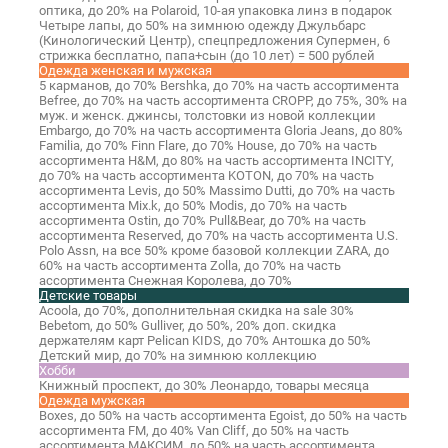
оптика,
до 20% на Polaroid, 10-ая упаковка линз в подарок
Четыре лапы,
до 50% на зимнюю одежду
Джульбарс
(Кинологический Центр),
спецпредложения
Супермен,
6
стрижка бесплатно, папа+сын (до 10 лет) = 500 рублей
Одежда женская и мужская
5 карманов,
до 70%
Bershka,
до 70% на часть ассортимента
Befree,
до 70% на часть ассортимента
CROPP,
до 75%, 30% на
муж. и женск. джинсы, толстовки из новой коллекции
Embargo,
до 70% на часть ассортимента
Gloria Jeans,
до 80%
Familia,
до 70%
Finn Flare,
до 70%
House,
до 70% на часть
ассортимента
H&M,
до 80% на часть ассортимента
INCITY,
до 70% на часть ассортимента
KOTON,
до 70% на часть
ассортимента
Levis,
до 50%
Massimo Dutti,
до 70% на часть
ассортимента
Mix.k,
до 50%
Modis,
до 70% на часть
ассортимента
Ostin,
до 70%
Pull&Bear,
до 70% на часть
ассортимента
Reserved,
до 70% на часть ассортимента
U.S.
Polo Assn,
на все 50% кроме базовой коллекции
ZARA,
до
60% на часть ассортимента
Zolla,
до 70% на часть
ассортимента
Снежная Королева,
до 70%
Детские товары
Acoola,
до 70%, дополнительная скидка на sale 30%
Bebetom,
до 50%
Gulliver,
до 50%, 20% доп. скидка
держателям карт
Pelican KIDS,
до 70%
Антошка
до 50%
Детский мир,
до 70% на зимнюю коллекцию
Хобби
Книжный проспект,
до 30%
Леонардо,
товары месяца
Одежда мужская
Boxes,
до 50% на часть ассортимента
Egoist,
до 50% на часть
ассортимента
FM,
до 40%
Van Cliff,
до 50% на часть
ассортимента
МАКСИМ,
до 50% на часть ассортимента