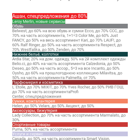
Ашан, спецпредложения до 80%
Leroy Merlin, новые сервисы
Обувь
Belwest,
до 60% на всю обувь и сумки
Ессо,
до 70%
ССС,
до
70% на часть ассортимента, 1+1=3
Color Me,
до 60%
Just
FANCY,
до 50% на весь ассортимент
Kari,
до 70%
LAUF!,
до
60%
Ralf Ringer,
до 50% на часть ассортимента
Respect,
до
70%
Westfalika,
до 50%
Zenden,
до 70%
Нижнее бельё, колготки
Ardia Star,
20% на дом. одежду, 50% на 2й комплект одежды
Belio.ci,
до 40% на часть ассортимента
Calzedonia,
до 50%
Deseo,
до 50% на часть ассор., 5=3 на все
Incanto,
до 50%
Oysho,
до 60% на прошлогоднюю коллекцию
Milavitsa,
до
50% на часть ассортимента
Palmetta,
от 70%
Парфюмерия и косметика
L`Etoile,
до 70%
MIXIT,
до 70%
Yves Rocher,
до 50%
РИВ ГОШ,
до 70% на часть ассортимента
Profi
Center,
спецпредложения
Сумки, кожгалантерея
Helen,
до 50%
Velars,
до 50%
Акцент,
до 50%
Аксессуары, бижутерия
Lady Collection,
до 70% на часть ассортимента
Marmalato,
до
30%
Спортивные товары
Puma,
50% на часть ассортимента
Услуги и сервис
Casada,
до 50% на часть ассортимента
Smart Vision,