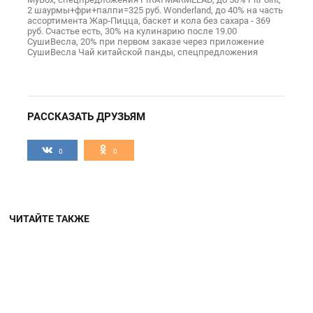
2 шаурмы+фри+палпи=325 руб.
Wonderland,
до 40% на часть
ассортимента
Жар-Пицца,
баскет и кола без сахара - 369
руб.
Счастье есть,
30% на кулинарию после 19.00
СушиВесла,
20% при первом заказе через приложение
СушиВесла
Чай китайской панды,
спецпредложения
РАССКАЗАТЬ ДРУЗЬЯМ
0
0
ЧИТАЙТЕ ТАКЖЕ