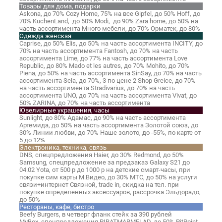
Товары для дома, подарки
Askona,
до 70%
Cozy Home,
75% на все
Gipfel,
до 50%
Hoff,
до
70%
KuchenLand,
до 50%
Modi,
до 90%
Zara home,
до 50% на
часть ассортимента
Много мебели,
до 70%
Орматек,
до 80%
Одежда женская
Caprise,
до 50%
Elis,
до 50% на часть ассортимента
INCITY,
до
70% на часть ассортимента
Fantosh,
до 70% на часть
ассортимента
Lime,
до 77% на часть ассортимента
Love
Republic,
до 80%
Mado et les autres,
до 70%
Mohito,
до 70%
Piena,
до 50% на часть ассортимента
SinSay,
до 70% на часть
ассортимента
Sela,
до 70%, 3 по цене 2
Shop Greice,
до 70%
на часть ассортимента
Stradivarius,
до 70% на часть
ассортимента
UNO,
до 70% на часть ассортимента
Vivat,
до
50%
ZARINA,
до 70% на часть ассортимента
Ювелирные украшения, часы
Sunlight,
до 80%
Адамас,
до 90% на часть ассортимента
Артемида,
до 50% на часть ассортимента
Золотой союз,
до
30%
Линии любви,
до 70%
Наше золото,
до -55%, по карте от
5 до 12%
Электроника, техника, связь
DNS,
спецпредложения
Haier,
до 30%
Redmond,
до 50%
Samsung,
спецпредложение за предзаказ Galaxy S21 до
04.02
Yota,
от 500 р до 1000 р на детские смарт-часы, при
покупке сим карты
М.Видео,
до 30%
МТС,
до 50% на услуги
связи+интернет
Связной,
trade in, скидка на тел. при
покупке определенных аксессуаров, рассрочка
Эльдорадо,
до 50%
Рестораны, кафе, бистро
Beefy Burgers,
в четверг фланк стейк за 390 рублей
MyBox,
спецпредложения
PIRATMARMELAD,
до 50%
PitPoint,